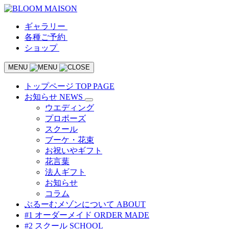
ギャラリー
各種ご予約
ショップ
MENU
トップページ
TOP PAGE
お知らせ
NEWS
ウエディング
プロポーズ
スクール
ブーケ・花束
お祝いやギフト
花言葉
法人ギフト
お知らせ
コラム
ぶるーむメゾンについて
ABOUT
#1 オーダーメイド
ORDER MADE
#2 スクール
SCHOOL