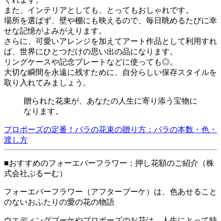
また、インテリアとしても、とってもおしゃれです。
場所を選ばず、壁や棚にも映えるので、毎日眺めるたびに幸
せな記憶がよみがえります。
さらに、可愛いアレンジを加えてアート作品として利用すれ
ば、世界にひとつだけの思い出の品になります。
リングケースや記念プレートなどに使っても◎。
大切な瞬間を永遠に残すために、自分らしい保存スタイルを
取り入れてみましょう。
贈られた花束が、あなたの人生に寄り添う宝物に
なります。
プロポーズの定番！バラの花束の贈り方：バラの本数・色・
渡し方
■おすすめのフォーエバーフラワー：押し花額のご紹介（株
式会社ぶるーむ）
フォーエバーフラワー（アフターブーケ）は、色あせること
のないおふたりの愛の花の物語
ウエディングブーケやプロポーズのお花は、人生にとって特