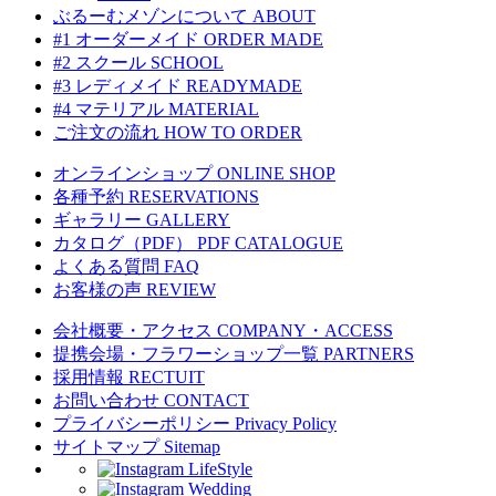
ぶるーむメゾンについて
ABOUT
#1 オーダーメイド
ORDER MADE
#2 スクール
SCHOOL
#3 レディメイド
READYMADE
#4 マテリアル
MATERIAL
ご注文の流れ
HOW TO ORDER
オンラインショップ
ONLINE SHOP
各種予約
RESERVATIONS
ギャラリー
GALLERY
カタログ（PDF）
PDF CATALOGUE
よくある質問
FAQ
お客様の声
REVIEW
会社概要・アクセス
COMPANY・ACCESS
提携会場・フラワーショップ一覧
PARTNERS
採用情報
RECTUIT
お問い合わせ
CONTACT
プライバシーポリシー
Privacy Policy
サイトマップ
Sitemap
LifeStyle
Wedding