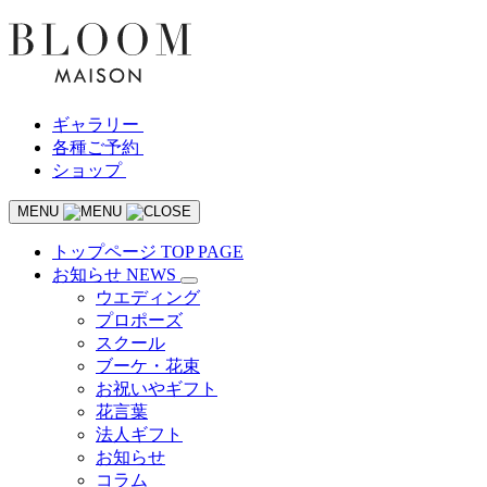
ギャラリー
各種ご予約
ショップ
MENU
トップページ
TOP PAGE
お知らせ
NEWS
ウエディング
プロポーズ
スクール
ブーケ・花束
お祝いやギフト
花言葉
法人ギフト
お知らせ
コラム