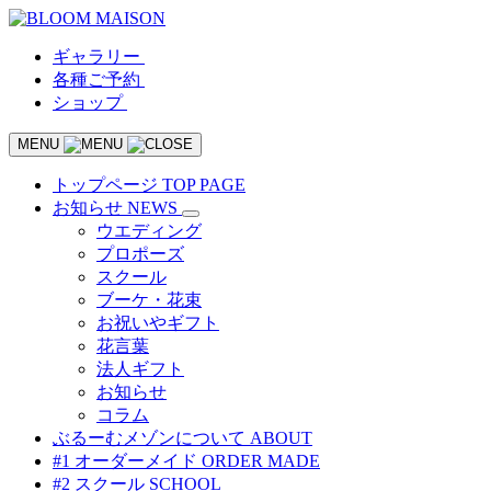
ギャラリー
各種ご予約
ショップ
MENU
トップページ
TOP PAGE
お知らせ
NEWS
ウエディング
プロポーズ
スクール
ブーケ・花束
お祝いやギフト
花言葉
法人ギフト
お知らせ
コラム
ぶるーむメゾンについて
ABOUT
#1 オーダーメイド
ORDER MADE
#2 スクール
SCHOOL