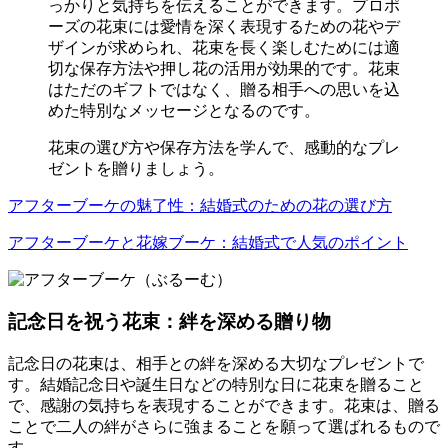
っかりと気持ちを伝えることができます。プロポ
ーズの花束には愛情を深く表現するための花やデ
ザインが求められ、花束を長く楽しむためには適
切な保存方法や押し花の活用が効果的です。花束
はただのギフトではなく、贈る相手への思いを込
めた特別なメッセージとなるのです。
花束の選び方や保存方法を学んで、感動的なプレ
ゼントを贈りましょう。
アフターブーケの魅了性：結婚式のための花の選び方
アフターブーケと花嫁ブーケ：結婚式で人気のポイント
記念日を祝う花束：絆を深める贈り物
記念日の花束は、相手との絆を深める大切なプレゼントで
す。結婚記念日や誕生日などの特別な日に花束を贈ること
で、感謝の気持ちを表現することができます。花束は、贈る
ことで二人の絆がさらに強まることを願って選ばれるもので
す。