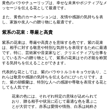
黄色のバラやチューリップは、幸せな未来やポジティブなメ
ッセージを伝える花として最適です。
また、黄色のカーネーションは、友情や感謝の気持ちを表
し、家族や友人への贈り物にも最適です。
紫系の花束：尊厳と高貴
紫系の花束は、尊厳や高貴さを意味する色です。紫の花束
は、相手に対する敬意や特別な気持ちを表現するために最適
です。特に、芸術家や音楽家など、クリエイティブな仕事を
している方への贈り物として、紫系の花束はその才能を称賛
する気持ちを伝えることができます。
代表的な花としては、紫のバラやトルコキキョウがあり、こ
れらは敬意や感謝の気持ちを伝えるのにぴったりです。ま
た、紫の胡蝶蘭は、特別な人への感謝や尊敬を表現する花と
しても人気です。
花束の色には、それぞれ特定の意味が込められて
おり、贈る相手や状況に応じて最適な色を選ぶこ
とが大切です。赤系は愛情や情熱、白系は純粋さ