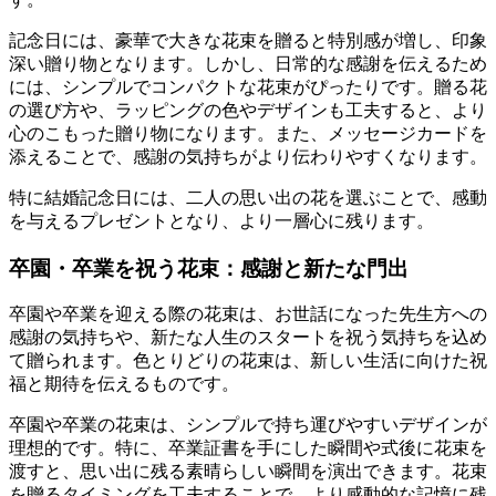
記念日には、豪華で大きな花束を贈ると特別感が増し、印象
深い贈り物となります。しかし、日常的な感謝を伝えるため
には、シンプルでコンパクトな花束がぴったりです。贈る花
の選び方や、ラッピングの色やデザインも工夫すると、より
心のこもった贈り物になります。また、メッセージカードを
添えることで、感謝の気持ちがより伝わりやすくなります。
特に結婚記念日には、二人の思い出の花を選ぶことで、感動
を与えるプレゼントとなり、より一層心に残ります。
卒園・卒業を祝う花束：感謝と新たな門出
卒園や卒業を迎える際の花束は、お世話になった先生方への
感謝の気持ちや、新たな人生のスタートを祝う気持ちを込め
て贈られます。色とりどりの花束は、新しい生活に向けた祝
福と期待を伝えるものです。
卒園や卒業の花束は、シンプルで持ち運びやすいデザインが
理想的です。特に、卒業証書を手にした瞬間や式後に花束を
渡すと、思い出に残る素晴らしい瞬間を演出できます。花束
を贈るタイミングを工夫することで、より感動的な記憶に残