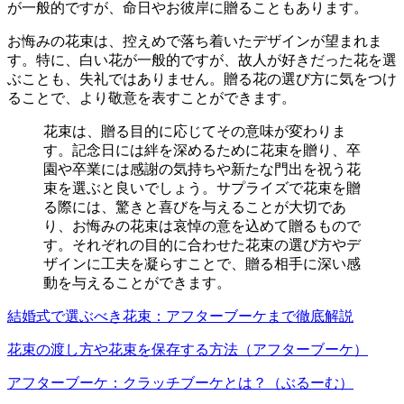
が一般的ですが、命日やお彼岸に贈ることもあります。
お悔みの花束は、控えめで落ち着いたデザインが望まれま
す。特に、白い花が一般的ですが、故人が好きだった花を選
ぶことも、失礼ではありません。贈る花の選び方に気をつけ
ることで、より敬意を表すことができます。
花束は、贈る目的に応じてその意味が変わりま
す。記念日には絆を深めるために花束を贈り、卒
園や卒業には感謝の気持ちや新たな門出を祝う花
束を選ぶと良いでしょう。サプライズで花束を贈
る際には、驚きと喜びを与えることが大切であ
り、お悔みの花束は哀悼の意を込めて贈るもので
す。それぞれの目的に合わせた花束の選び方やデ
ザインに工夫を凝らすことで、贈る相手に深い感
動を与えることができます。
結婚式で選ぶべき花束：アフターブーケまで徹底解説
花束の渡し方や花束を保存する方法（アフターブーケ）
アフターブーケ：クラッチブーケとは？（ぶるーむ）