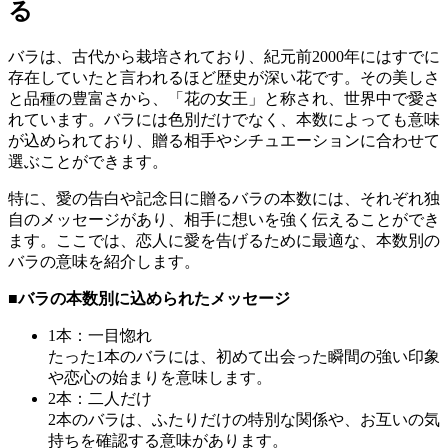
る
バラは、古代から栽培されており、紀元前2000年にはすでに
存在していたと言われるほど歴史が深い花です。その美しさ
と品種の豊富さから、「花の女王」と称され、世界中で愛さ
れています。バラには色別だけでなく、本数によっても意味
が込められており、贈る相手やシチュエーションに合わせて
選ぶことができます。
特に、愛の告白や記念日に贈るバラの本数には、それぞれ独
自のメッセージがあり、相手に想いを強く伝えることができ
ます。ここでは、恋人に愛を告げるために最適な、本数別の
バラの意味を紹介します。
■バラの本数別に込められたメッセージ
1本：一目惚れ
たった1本のバラには、初めて出会った瞬間の強い印象
や恋心の始まりを意味します。
2本：二人だけ
2本のバラは、ふたりだけの特別な関係や、お互いの気
持ちを確認する意味があります。