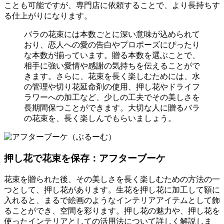
ことも可能ですが、専門店に依頼することで、より長持ちす
る仕上がりになります。
バラの花束には本数ごとに深い意味が込められて
おり、恋人への愛の告白やプロポーズにぴったり
な本数が揃っています。贈る本数を選ぶことで、
相手に強い愛情や感謝の気持ちを伝えることがで
きます。さらに、花束を長く楽しむためには、水
の管理や切り花延命剤の使用、押し花やドライフ
ラワーへの加工など、少しの工夫でその美しさを
長期間保つことができます。大切な人に贈るバラ
の花束を、長く楽しんでもらいましょう。
押し花で花束を保存：アフターブーケ
花束を贈られた後、その美しさを長く楽しむための方法の一
つとして、押し花があります。生花を押し花に加工して額に
入れると、まるで絵画のようなインテリアアイテムとして飾
ることができ、空間を彩ります。押し花の魅力や、押し花を
使ったインテリアとしての活用法について詳しく解説しま