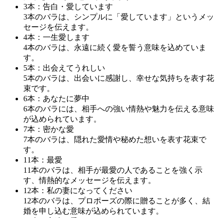
3本：告白・愛しています
3本のバラは、シンプルに「愛しています」というメッ
セージを伝えます。
4本：一生愛します
4本のバラは、永遠に続く愛を誓う意味を込めていま
す。
5本：出会えてうれしい
5本のバラは、出会いに感謝し、幸せな気持ちを表す花
束です。
6本：あなたに夢中
6本のバラには、相手への強い情熱や魅力を伝える意味
が込められています。
7本：密かな愛
7本のバラは、隠れた愛情や秘めた想いを表す花束で
す。
11本：最愛
11本のバラは、相手が最愛の人であることを強く示
す、情熱的なメッセージを伝えます。
12本：私の妻になってください
12本のバラは、プロポーズの際に贈ることが多く、結
婚を申し込む意味が込められています。