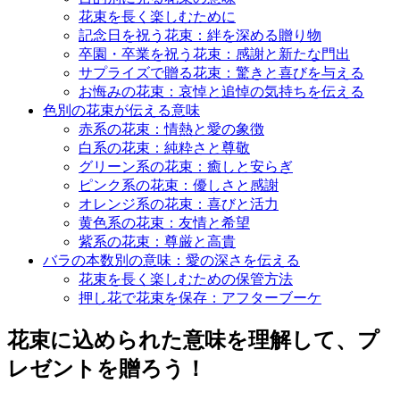
花束を長く楽しむために
記念日を祝う花束：絆を深める贈り物
卒園・卒業を祝う花束：感謝と新たな門出
サプライズで贈る花束：驚きと喜びを与える
お悔みの花束：哀悼と追悼の気持ちを伝える
色別の花束が伝える意味
赤系の花束：情熱と愛の象徴
白系の花束：純粋さと尊敬
グリーン系の花束：癒しと安らぎ
ピンク系の花束：優しさと感謝
オレンジ系の花束：喜びと活力
黄色系の花束：友情と希望
紫系の花束：尊厳と高貴
バラの本数別の意味：愛の深さを伝える
花束を長く楽しむための保管方法
押し花で花束を保存：アフターブーケ
花束に込められた意味を理解して、プ
レゼントを贈ろう！