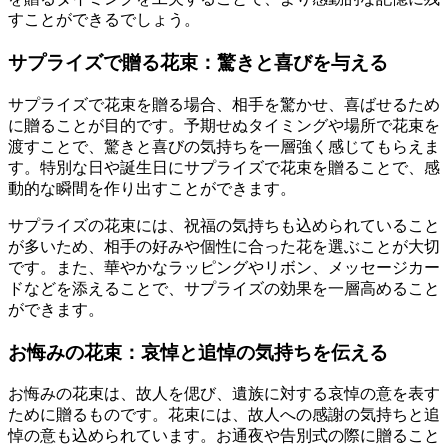
すことができるでしょう。
サプライズで贈る花束：驚きと喜びを与える
サプライズで花束を贈る場合、相手を驚かせ、喜ばせるため
に贈ることが目的です。予期せぬタイミングや場所で花束を
渡すことで、驚きと喜びの気持ちを一層強く感じてもらえま
す。特別な日や誕生日にサプライズで花束を贈ることで、感
動的な瞬間を作り出すことができます。
サプライズの花束には、祝福の気持ちも込められていること
が多いため、相手の好みや個性に合った花を選ぶことが大切
です。また、華やかなラッピングやリボン、メッセージカー
ドなどを添えることで、サプライズの効果を一層高めること
ができます。
お悔みの花束：哀悼と追悼の気持ちを伝える
お悔みの花束は、故人を偲び、遺族に対する哀悼の意を表す
ために贈るものです。花束には、故人への感謝の気持ちと追
悼の意も込められています。お通夜や告別式の際に贈ること