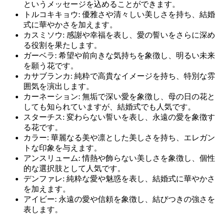
というメッセージを込めることができます。
トルコキキョウ: 優雅さや清々しい美しさを持ち、結婚
式に華やかさを加えます。
カスミソウ: 感謝や幸福を表し、愛の誓いをさらに深め
る役割を果たします。
ガーベラ: 希望や前向きな気持ちを象徴し、明るい未来
を願う花です。
カサブランカ: 純粋で高貴なイメージを持ち、特別な雰
囲気を演出します。
カーネーション: 無垢で深い愛を象徴し、母の日の花と
しても知られていますが、結婚式でも人気です。
スターチス: 変わらない誓いを表し、永遠の愛を象徴す
る花です。
カラー: 華麗なる美や凛とした美しさを持ち、エレガン
トな印象を与えます。
アンスリューム: 情熱や飾らない美しさを象徴し、個性
的な選択肢として人気です。
デンファレ: 純粋な愛や魅惑を表し、結婚式に華やかさ
を加えます。
アイビー: 永遠の愛や信頼を象徴し、結びつきの強さを
表します。