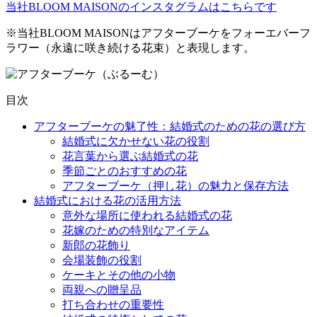
当社BLOOM MAISONのインスタグラムはこちらです
※当社BLOOM MAISONはアフターブーケをフォーエバーフ
ラワー（永遠に咲き続ける花束）と表現します。
目次
アフターブーケの魅了性：結婚式のための花の選び方
結婚式に欠かせない花の役割
花言葉から選ぶ結婚式の花
季節ごとのおすすめの花
アフターブーケ（押し花）の魅力と保存方法
結婚式における花の活用方法
意外な場所に使われる結婚式の花
花嫁のための特別なアイテム
新郎の花飾り
会場装飾の役割
ケーキとその他の小物
両親への贈呈品
打ち合わせの重要性