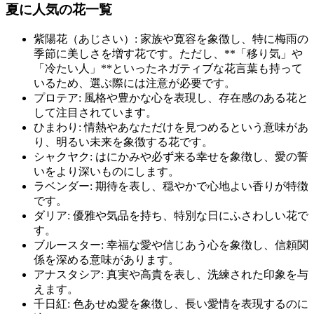
夏に人気の花一覧
紫陽花（あじさい）: 家族や寛容を象徴し、特に梅雨の
季節に美しさを増す花です。ただし、**「移り気」や
「冷たい人」**といったネガティブな花言葉も持って
いるため、選ぶ際には注意が必要です。
プロテア: 風格や豊かな心を表現し、存在感のある花と
して注目されています。
ひまわり: 情熱やあなただけを見つめるという意味があ
り、明るい未来を象徴する花です。
シャクヤク: はにかみや必ず来る幸せを象徴し、愛の誓
いをより深いものにします。
ラベンダー: 期待を表し、穏やかで心地よい香りが特徴
です。
ダリア: 優雅や気品を持ち、特別な日にふさわしい花で
す。
ブルースター: 幸福な愛や信じあう心を象徴し、信頼関
係を深める意味があります。
アナスタシア: 真実や高貴を表し、洗練された印象を与
えます。
千日紅: 色あせぬ愛を象徴し、長い愛情を表現するのに