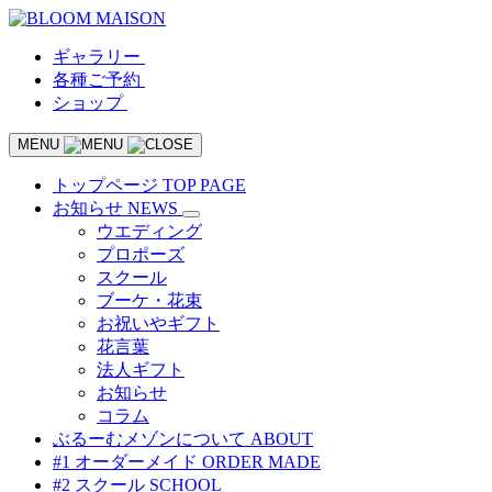
ギャラリー
各種ご予約
ショップ
MENU
トップページ
TOP PAGE
お知らせ
NEWS
ウエディング
プロポーズ
スクール
ブーケ・花束
お祝いやギフト
花言葉
法人ギフト
お知らせ
コラム
ぶるーむメゾンについて
ABOUT
#1 オーダーメイド
ORDER MADE
#2 スクール
SCHOOL