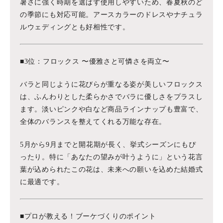
暑さに強く時期を選ばず使用しやすいため、春夏秋のど
の季節にも対応可能。アースカラーのドレスやナチュラ
ルウェディングとも好相性です。
■3位：フロックス 〜優雅さと可憐さを両立〜
バラと同じように花びらが重なる姿が美しいフロックス
は、ふんわりとした柔らかさでバラに優しさをプラスし
ます。淡いピンクや白など商品ラインナップも豊富で、
全体のバランスを整えてくれる万能な存在。
5月から9月までと開花期が長く、挙式シーズンにもぴ
ったり。特に「あなたの望みが叶うように」という花言
葉が込められたこの花は、未来への願いを込めた結婚式
に最適です。
■プロが教える！ブーケづくりのポイント