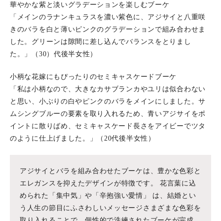
華やかな紫と淡いグラデーションを楽しむブーケ
「メインのラナンキュラスを濃い紫色に、アジサイと八重咲
きのバラを白と薄いピンクのグラデーションで組み合わせま
した。グリーンは隙間に差し込んでバランスをとりまし
た。」（30）代後半女性）
小柄な花嫁にもぴったりのセミキャスケードブーケ
「私は小柄なので、大きなカサブランカやユリは似合わない
と思い、小ぶりの白やピンクのバラをメインにしました。サ
ムシングブルーの要素を取り入れるため、青いアジサイをポ
イントに散りばめ、セミキャスケード長さをアイビーでツタ
のように仕上げました。」（20代後半女性）
アジサイとバラを組み合わせたブーケは、豊かな色彩と
エレガンスを抑えたデザインが特徴です。 花言葉に込
められた「集中気」や「辛抱強い愛情」 は、結婚とい
う人生の節目にふさわしいメッセージさまざまな色彩を
取り入れることで、個性的で洗練されたブーケが完成