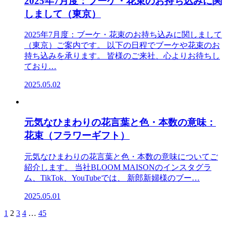
2025年7月度：ブーケ・花束のお持ち込みに関
しまして（東京）
2025年7月度：ブーケ・花束のお持ち込みに関しまして
（東京）ご案内です。 以下の日程でブーケや花束のお
持ち込みを承ります。 皆様のご来社、心よりお待ちし
ており…
2025.05.02
元気なひまわりの花言葉と色・本数の意味：
花束（フラワーギフト）
元気なひまわりの花言葉と色・本数の意味についてご
紹介します。 当社BLOOM MAISONのインスタグラ
ム、TikTok、YouTubeでは、 新郎新婦様のブー…
2025.05.01
1
2
3
4
…
45