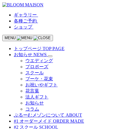
ギャラリー
各種ご予約
ショップ
MENU
トップページ
TOP PAGE
お知らせ
NEWS
ウエディング
プロポーズ
スクール
ブーケ・花束
お祝いやギフト
花言葉
法人ギフト
お知らせ
コラム
ぶるーむメゾンについて
ABOUT
#1 オーダーメイド
ORDER MADE
#2 スクール
SCHOOL