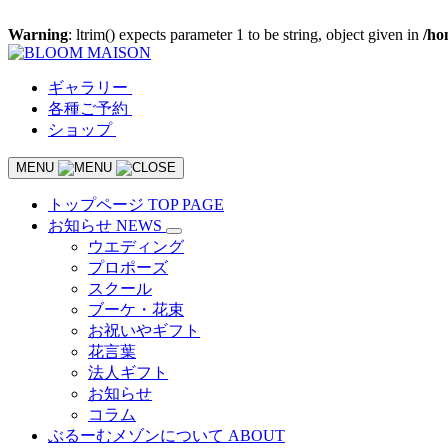
Warning
: ltrim() expects parameter 1 to be string, object given in
/ho
ギャラリー
各種ご予約
ショップ
MENU
トップページ
TOP PAGE
お知らせ
NEWS
ウエディング
プロポーズ
スクール
ブーケ・花束
お祝いやギフト
花言葉
法人ギフト
お知らせ
コラム
ぶるーむメゾンについて
ABOUT