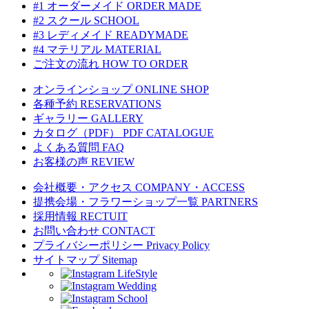
#1 オーダーメイド
ORDER MADE
#2 スクール
SCHOOL
#3 レディメイド
READYMADE
#4 マテリアル
MATERIAL
ご注文の流れ
HOW TO ORDER
オンラインショップ
ONLINE SHOP
各種予約
RESERVATIONS
ギャラリー
GALLERY
カタログ（PDF）
PDF CATALOGUE
よくある質問
FAQ
お客様の声
REVIEW
会社概要・アクセス
COMPANY・ACCESS
提携会場・フラワーショップ一覧
PARTNERS
採用情報
RECTUIT
お問い合わせ
CONTACT
プライバシーポリシー
Privacy Policy
サイトマップ
Sitemap
LifeStyle
Wedding
School