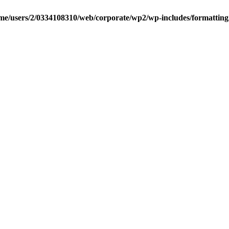
me/users/2/0334108310/web/corporate/wp2/wp-includes/formattin