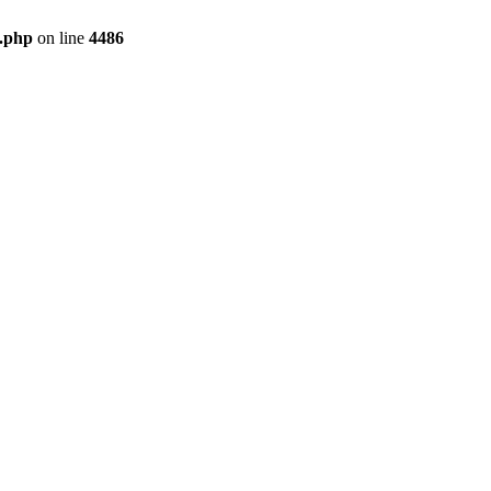
g.php
on line
4486