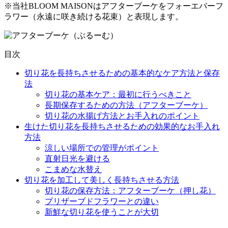
※当社BLOOM MAISONはアフターブーケをフォーエバーフ
ラワー（永遠に咲き続ける花束）と表現します。
目次
切り花を長持ちさせるための基本的なケア方法と保存
法
切り花の基本ケア：最初に行うべきこと
長期保存するための方法（アフターブーケ）
切り花の水揚げ方法とお手入れのポイント
生けた切り花を長持ちさせるための効果的なお手入れ
方法
涼しい場所での管理がポイント
直射日光を避ける
こまめな水替え
切り花を加工して美しく長持ちさせる方法
切り花の保存方法：アフターブーケ（押し花）
プリザーブドフラワーとの違い
新鮮な切り花を使うことが大切