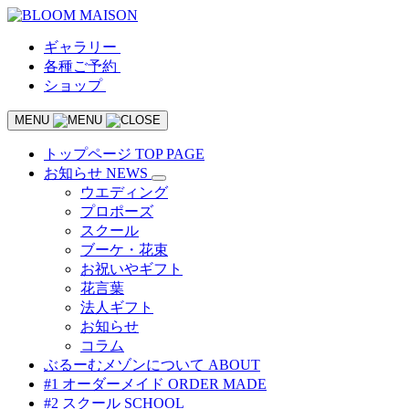
ギャラリー
各種ご予約
ショップ
MENU
トップページ
TOP PAGE
お知らせ
NEWS
ウエディング
プロポーズ
スクール
ブーケ・花束
お祝いやギフト
花言葉
法人ギフト
お知らせ
コラム
ぶるーむメゾンについて
ABOUT
#1 オーダーメイド
ORDER MADE
#2 スクール
SCHOOL