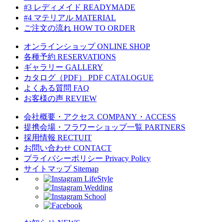
#3 レディメイド
READYMADE
#4 マテリアル
MATERIAL
ご注文の流れ
HOW TO ORDER
オンラインショップ
ONLINE SHOP
各種予約
RESERVATIONS
ギャラリー
GALLERY
カタログ（PDF）
PDF CATALOGUE
よくある質問
FAQ
お客様の声
REVIEW
会社概要・アクセス
COMPANY・ACCESS
提携会場・フラワーショップ一覧
PARTNERS
採用情報
RECTUIT
お問い合わせ
CONTACT
プライバシーポリシー
Privacy Policy
サイトマップ
Sitemap
LifeStyle
Wedding
School