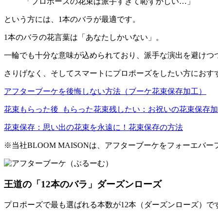
「プロポーズの花束は派手すぎて恥ずかしい…」
という方には、1本のバラが最適です。
1本のバラの花言葉は「あなたしかいない」。
一輪でも十分な意味が込められており、派手な演出を避けつ
さりげなく、そしてスマートにプロポーズをしたい方におす
アフターブーケを後悔しない方法（ブーケ花束保存加工）
花束もらった後_もらった花束残したい：お祝いの花束保存
花束保存：思い出の花束を永遠に！花束保存の方法
※当社BLOOM MAISONは、アフターブーケをフォーエバ
王道の「12本のバラ」ダーズンローズ
プロポーズで最も選ばれる本数が12本（ダーズンローズ）で