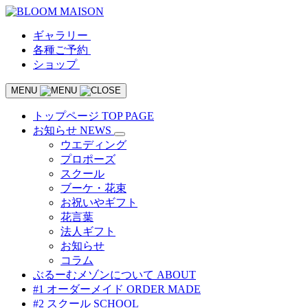
ギャラリー
各種ご予約
ショップ
MENU
トップページ
TOP PAGE
お知らせ
NEWS
ウエディング
プロポーズ
スクール
ブーケ・花束
お祝いやギフト
花言葉
法人ギフト
お知らせ
コラム
ぶるーむメゾンについて
ABOUT
#1 オーダーメイド
ORDER MADE
#2 スクール
SCHOOL