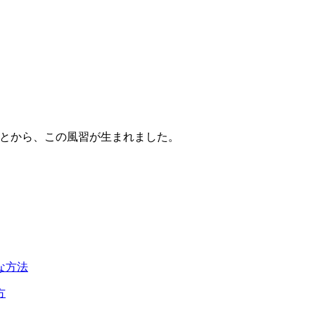
ことから、この風習が生まれました。
な方法
方