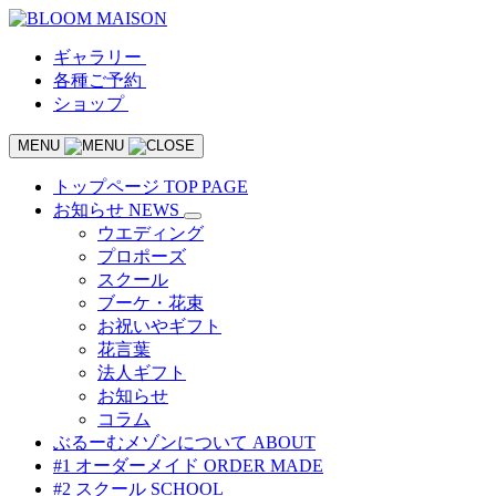
ギャラリー
各種ご予約
ショップ
MENU
トップページ
TOP PAGE
お知らせ
NEWS
ウエディング
プロポーズ
スクール
ブーケ・花束
お祝いやギフト
花言葉
法人ギフト
お知らせ
コラム
ぶるーむメゾンについて
ABOUT
#1 オーダーメイド
ORDER MADE
#2 スクール
SCHOOL