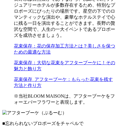
ジュアリーホテルが多数存在するため、特別なプ
ロポーズにぴったりの場所です。星空の下でのロ
マンティックな演出や、豪華なホテルステイで心
に残る一日を演出することができます。長野の贅
沢な空間で、人生の一大イベントであるプロポー
ズを成功させましょう。
花束保存：花の保存加工方法とは？美しさを保つ
ための最適な方法
花束保存：大切な花束をアフターブーケに！その
魅力と飾り方
花束保存_アフターブーケ：もらった花束を残す
方法と作り方
※当社BLOOM MAISONは、アフターブーケをフ
ォーエバーフラワーと表現します。
■忘れられないプロポーズをチャペルで