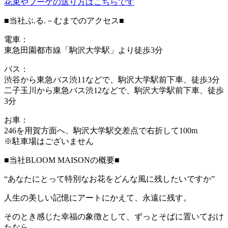
花束やブーケの送り方はこちらです
■当社ぶ.る.－むまでのアクセス■
電車：
東急田園都市線「駒沢大学駅」より徒歩3分
バス：
渋谷から東急バス渋11などで、駒沢大学駅前下車、徒歩3分
二子玉川から東急バス渋12などで、駒沢大学駅前下車、徒歩
3分
お車：
246を用賀方面へ、駒沢大学駅交差点で右折して100m
※駐車場はございません
■当社BLOOM MAISONの概要■
“あなたにとって特別なお花をどんな風に残したいですか”
人生の美しい記憶にアートにかえて、永遠に残す。
そのとき感じた幸福の象徴として、ずっとそばに置いておけ
たなら、