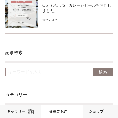
GW（5/1-5/6）ガレージセールを開催し
ました。
2026.04.21
記事検索
カテゴリー
ギャラリー
各種ご予約
ショップ
ウエディング（200）