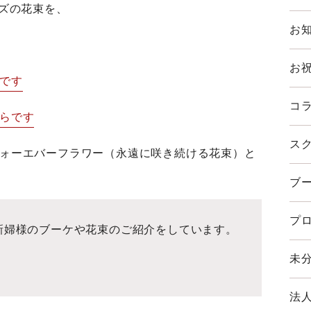
ズの花束を、
お知
お
らです
コラ
ちらです
スク
をフォーエバーフラワー（永遠に咲き続ける花束）と
ブ
プロ
新婦様のブーケや花束のご紹介をしています。
未分
法