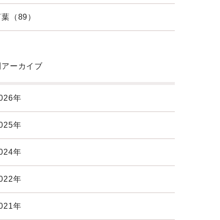
葉（89）
別アーカイブ
026年
025年
024年
022年
021年