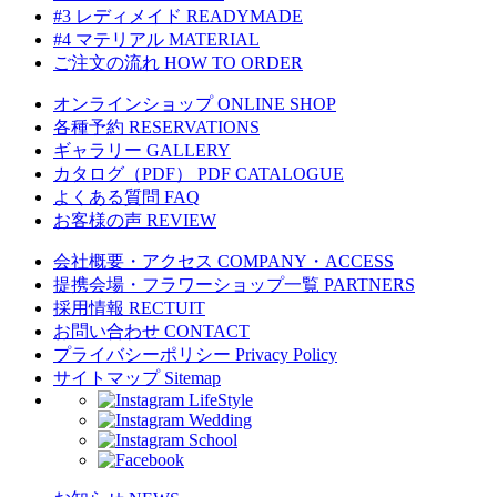
#3 レディメイド
READYMADE
#4 マテリアル
MATERIAL
ご注文の流れ
HOW TO ORDER
オンラインショップ
ONLINE SHOP
各種予約
RESERVATIONS
ギャラリー
GALLERY
カタログ（PDF）
PDF CATALOGUE
よくある質問
FAQ
お客様の声
REVIEW
会社概要・アクセス
COMPANY・ACCESS
提携会場・フラワーショップ一覧
PARTNERS
採用情報
RECTUIT
お問い合わせ
CONTACT
プライバシーポリシー
Privacy Policy
サイトマップ
Sitemap
LifeStyle
Wedding
School