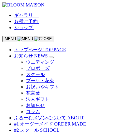
ギャラリー
各種ご予約
ショップ
MENU
トップページ
TOP PAGE
お知らせ
NEWS
ウエディング
プロポーズ
スクール
ブーケ・花束
お祝いやギフト
花言葉
法人ギフト
お知らせ
コラム
ぶるーむメゾンについて
ABOUT
#1 オーダーメイド
ORDER MADE
#2 スクール
SCHOOL