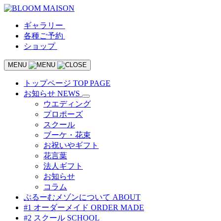
ギャラリー
各種ご予約
ショップ
MENU
トップページ
TOP PAGE
お知らせ
NEWS
ウエディング
プロポーズ
スクール
ブーケ・花束
お祝いやギフト
花言葉
法人ギフト
お知らせ
コラム
ぶるーむメゾンについて
ABOUT
#1 オーダーメイド
ORDER MADE
#2 スクール
SCHOOL