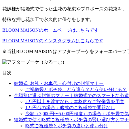
花嫁様が結婚式で使った生花の花束やプロポーズの花束を、
特殊な押し花加工で永久的に保存をします。
BLOOM MAISONのホームページはこちらです
BLOOM MAISONのインスタグラムはこちらです
※当社BLOOM MAISONはアフターブーケをフォーエバ
目次
結婚式_お礼・お車代・心付けの封筒マナー
ご祝儀袋とポチ袋、どう違う？どう使い分ける？
金額別に選ぶ封筒のマナー｜結婚式でのスマートな心遣
2万円以上を渡すなら：本格的なご祝儀袋を用意
1万円台の場合：略式のご祝儀袋で問題なし
少額（3,000円〜5,000円程度）の場合：ポチ袋
結婚式で使う略式ご祝儀袋・ポチ袋の賢い選び方とマナ
略式ご祝儀袋とポチ袋の違いと使い分け