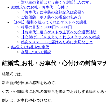
贈り主の名前はどう書く？封筒記入のマナー
結婚式でのお礼・お車代・心付け
「お車代」に中袋の金額記入は必要？
ご祝儀袋・ポチ袋への現金の包み方
【お礼】役割を担ってくれたゲストへの謝礼
相場の目安：3,000円〜5,000円
【お車代】遠方ゲストや主賓への交通費補助
【心付け】式を支えてくれるスタッフへの感謝
感謝をスマートに届けるために大切なこと
結婚式でお礼やお車代
水引について解説
結婚式_お礼・お車代・心付けの封筒マ
結婚式では、
新郎新婦が日頃の感謝を込めて、
ゲストや関係者にお礼の気持ちを現金でお渡しする場面があ
例えば、お車代や心づけなど、