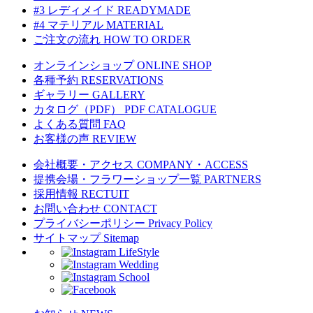
#3 レディメイド
READYMADE
#4 マテリアル
MATERIAL
ご注文の流れ
HOW TO ORDER
オンラインショップ
ONLINE SHOP
各種予約
RESERVATIONS
ギャラリー
GALLERY
カタログ（PDF）
PDF CATALOGUE
よくある質問
FAQ
お客様の声
REVIEW
会社概要・アクセス
COMPANY・ACCESS
提携会場・フラワーショップ一覧
PARTNERS
採用情報
RECTUIT
お問い合わせ
CONTACT
プライバシーポリシー
Privacy Policy
サイトマップ
Sitemap
LifeStyle
Wedding
School