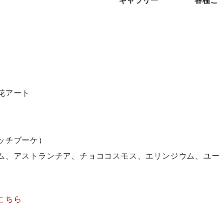
ギャラリー
各種ご
花アート
ッチブーケ）
ム、アストランチア、チョココスモス、エリンジウム、ユー
こちら