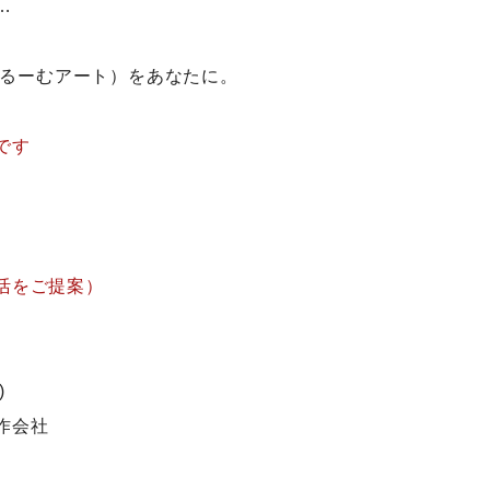
…
。
（ぶるーむアート）をあなたに。
です
す
活をご提案）
)
作会社