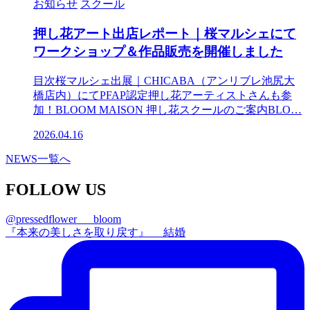
お知らせ
スクール
押し花アート出店レポート｜桜マルシェにて
ワークショップ＆作品販売を開催しました
目次桜マルシェ出展｜CHICABA（アンリブレ池尻大
橋店内）にてPFAP認定押し花アーティストさんも参
加！BLOOM MAISON 押し花スクールのご案内BLO…
2026.04.16
NEWS一覧へ
FOLLOW US
@pressedflower___bloom
『本来の美しさを取り戻す』 結婚