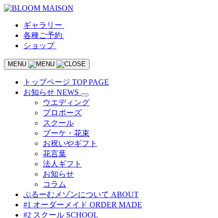
ギャラリー
各種ご予約
ショップ
MENU
トップページ
TOP PAGE
お知らせ
NEWS
ウエディング
プロポーズ
スクール
ブーケ・花束
お祝いやギフト
花言葉
法人ギフト
お知らせ
コラム
ぶるーむメゾンについて
ABOUT
#1 オーダーメイド
ORDER MADE
#2 スクール
SCHOOL