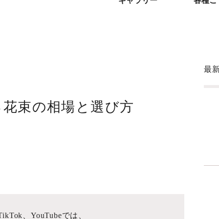
ギャラリー
各種ご
最
る花束の相場と選び方
方
kTok、YouTubeでは、