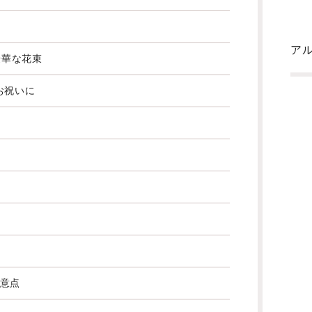
ア
る豪華な花束
お祝いに
意点