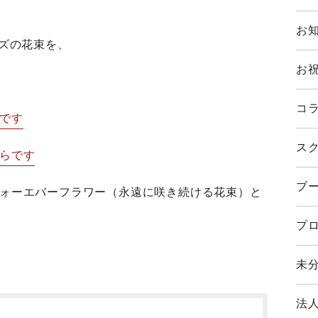
お知
ズの花束を、
お
コラ
らです
スク
ちらです
ブ
をフォーエバーフラワー（永遠に咲き続ける花束）と
プロ
未分
法