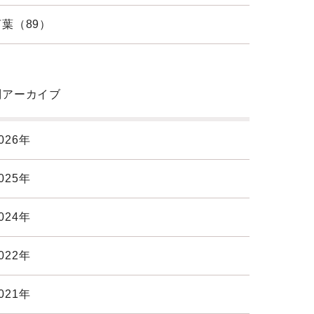
葉（89）
別アーカイブ
026年
025年
024年
022年
021年