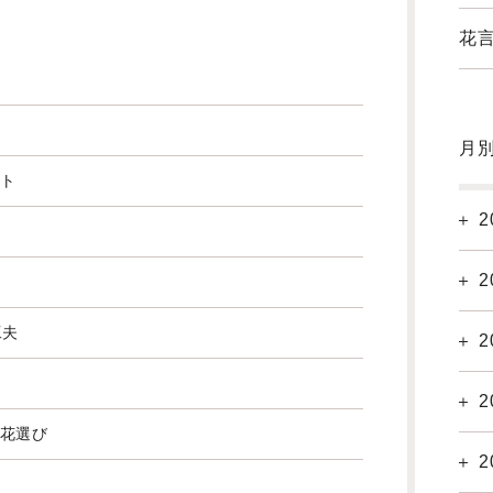
花言
月
ト
2
2
工夫
2
2
花選び
2