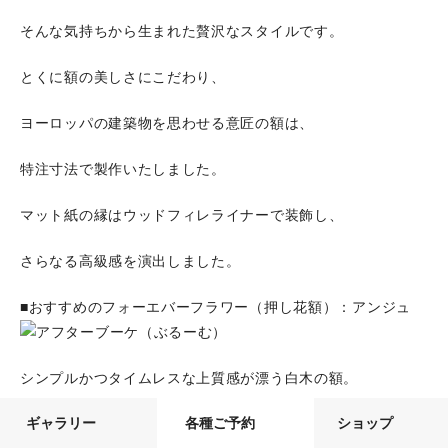
そんな気持ちから生まれた贅沢なスタイルです。
とくに額の美しさにこだわり、
ヨーロッパの建築物を思わせる意匠の額は、
特注寸法で製作いたしました。
マット紙の縁はウッドフィレライナーで装飾し、
さらなる高級感を演出しました。
■おすすめのフォーエバーフラワー（押し花額）：アンジュ
シンプルかつタイムレスな上質感が漂う白木の額。
ギャラリー
各種ご予約
ショップ
アンジュSでは、繊細なレースのような羽をデザインした