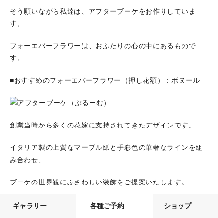
そう願いながら私達は、アフターブーケをお作りしていま
す。
フォーエバーフラワーは、おふたりの心の中にあるもので
す。
■おすすめのフォーエバーフラワー（押し花額）：ボヌール
創業当時から多くの花嫁に支持されてきたデザインです。
イタリア製の上質なマーブル紙と手彩色の華奢なラインを組
み合わせ、
ブーケの世界観にふさわしい装飾をご提案いたします。
この装飾を完璧に施せる職人は数少なく、まさにぶるーむを
ギャラリー
各種ご予約
ショップ
代表する作品といえます。