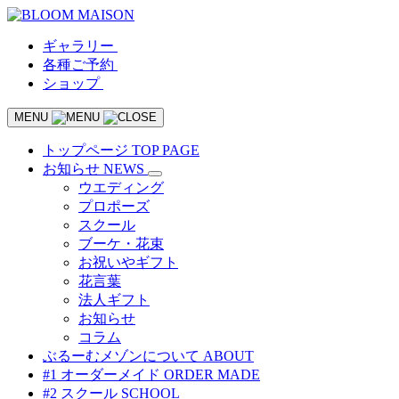
ギャラリー
各種ご予約
ショップ
MENU
トップページ
TOP PAGE
お知らせ
NEWS
ウエディング
プロポーズ
スクール
ブーケ・花束
お祝いやギフト
花言葉
法人ギフト
お知らせ
コラム
ぶるーむメゾンについて
ABOUT
#1 オーダーメイド
ORDER MADE
#2 スクール
SCHOOL