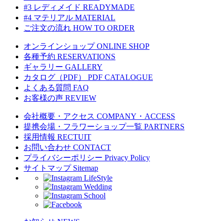
#3 レディメイド
READYMADE
#4 マテリアル
MATERIAL
ご注文の流れ
HOW TO ORDER
オンラインショップ
ONLINE SHOP
各種予約
RESERVATIONS
ギャラリー
GALLERY
カタログ（PDF）
PDF CATALOGUE
よくある質問
FAQ
お客様の声
REVIEW
会社概要・アクセス
COMPANY・ACCESS
提携会場・フラワーショップ一覧
PARTNERS
採用情報
RECTUIT
お問い合わせ
CONTACT
プライバシーポリシー
Privacy Policy
サイトマップ
Sitemap
LifeStyle
Wedding
School