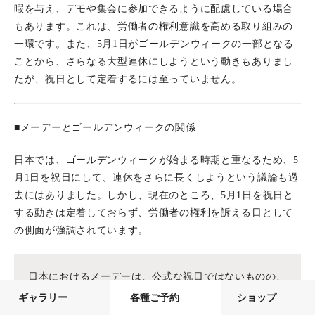
暇を与え、デモや集会に参加できるように配慮している場合
もあります。これは、労働者の権利意識を高める取り組みの
一環です。また、5月1日がゴールデンウィークの一部となる
ことから、さらなる大型連休にしようという動きもありまし
たが、祝日として定着するには至っていません。
■メーデーとゴールデンウィークの関係
日本では、ゴールデンウィークが始まる時期と重なるため、5
月1日を祝日にして、連休をさらに長くしようという議論も過
去にはありました。しかし、現在のところ、5月1日を祝日と
する動きは定着しておらず、労働者の権利を訴える日として
の側面が強調されています。
日本におけるメーデーは、公式な祝日ではないものの、
労働者の権利を守るための重要な日として位置づけられ
ギャラリー
各種ご予約
ショップ
ています。 「日本労働組合総連合会」などの労働団体