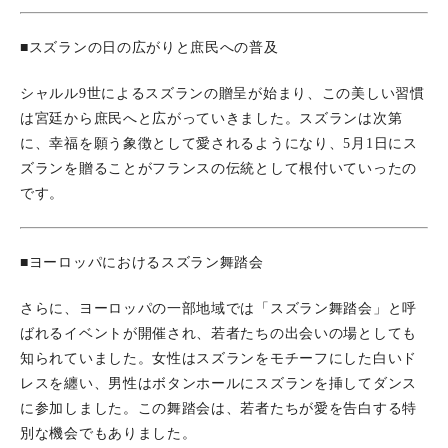
■スズランの日の広がりと庶民への普及
シャルル9世によるスズランの贈呈が始まり、この美しい習慣
は宮廷から庶民へと広がっていきました。スズランは次第
に、幸福を願う象徴として愛されるようになり、5月1日にス
ズランを贈ることがフランスの伝統として根付いていったの
です。
■ヨーロッパにおけるスズラン舞踏会
さらに、ヨーロッパの一部地域では「スズラン舞踏会」と呼
ばれるイベントが開催され、若者たちの出会いの場としても
知られていました。女性はスズランをモチーフにした白いド
レスを纏い、男性はボタンホールにスズランを挿してダンス
に参加しました。この舞踏会は、若者たちが愛を告白する特
別な機会でもありました。