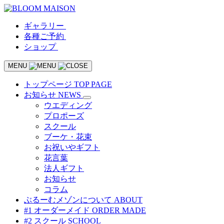
ギャラリー
各種ご予約
ショップ
MENU
トップページ
TOP PAGE
お知らせ
NEWS
ウエディング
プロポーズ
スクール
ブーケ・花束
お祝いやギフト
花言葉
法人ギフト
お知らせ
コラム
ぶるーむメゾンについて
ABOUT
#1 オーダーメイド
ORDER MADE
#2 スクール
SCHOOL