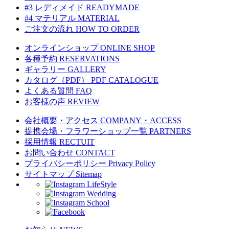
#3 レディメイド
READYMADE
#4 マテリアル
MATERIAL
ご注文の流れ
HOW TO ORDER
オンラインショップ
ONLINE SHOP
各種予約
RESERVATIONS
ギャラリー
GALLERY
カタログ（PDF）
PDF CATALOGUE
よくある質問
FAQ
お客様の声
REVIEW
会社概要・アクセス
COMPANY・ACCESS
提携会場・フラワーショップ一覧
PARTNERS
採用情報
RECTUIT
お問い合わせ
CONTACT
プライバシーポリシー
Privacy Policy
サイトマップ
Sitemap
LifeStyle
Wedding
School