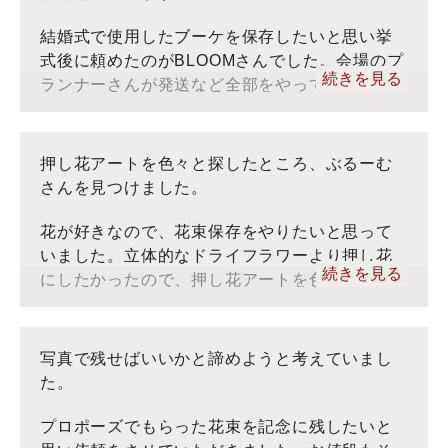
ラワーと呼んでおりますが、お客様のコメントをそのま
れてありがとうございました。
ま転記しております。
結婚式で使用したブーケを保存したいと思い挙
式後に頼めたのがBLOOMさんでした。会場のプ
■ぶるーむ：インスタグラム
続きを見る
ランナーさんが発送など全部をやってくれたの
■ぶるーむ：YouTube
で楽でした。５か月くらいかかりましたが、本
■お客様の声：トップ
当に綺麗に保存してくださって頼んで良かった
※当社ぶるーむでは、アフターブーケをフォーエバーフ
と思っています。ありがとうございました。
押し花アートを色々と探したところ、ぶるーむ
ラワーと呼んでおりますが、お客様のコメントをそのま
さんを見つけました。
ま転記しております。
■ぶるーむ：インスタグラム
花が好きなので、花束保存をやりたいと思って
■ぶるーむ：YouTube
いました。立体的なドライフラワーより押し花
■お客様の声：トップ
続きを見る
にしたかったので、押し花アートを色々と探し
※当社ぶるーむでは、アフターブーケをフォーエバーフ
たところ、ぶるーむさんを見つけました。
ラワーと呼んでおりますが、お客様のコメントをそのま
ま転記しております。
写真で残せばいいかと諦めようと考えていまし
■ぶるーむ：インスタグラム
た。
■ぶるーむ：YouTube
■お客様の声：トップ
プロポーズでもらった花束を記念に残したいと
※当社ぶるーむでは、アフターブーケをフォーエバーフ