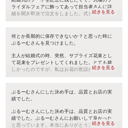
ライダルフェアに飾ってあって担当者さんに詳
■ぶるーむ：インスタグラム
続きを見る
細を聞き即決で注文をしました。式当日ブーケ
■ぶるーむ：YouTube
だけをお願いするつもりでしたが、お祝いでも
■お客様の声：トップ
らった生花も残しておきたいものがあり追加で
※当社ぶるーむでは、アフターブーケをフォーエバーフ
お願いしたところ快く引き受けてくださいまし
何とか長期的に保存できないか？と思った時に
ラワーと呼んでおりますが、お客様のコメントをそのま
た。私達の無理難題なお願いにものってくれ
ぶるーむさんを見つけました。
ま転記しております。
て、
届いたアフターブーケを見て本当に依頼して良か
感謝しています。ぶる
ったと思う出来栄えでした。
主人が結婚式の時、突然、サプライズ花束とし
ーむスペシャルの作品は本当にオススメです。
て花束をプレゼントしてくれました。とても嬉
続きを見る
綺麗でずっと飾っておきたいと思える作品で
しかったのですが、私はお花の世話がまったく
す。
得意じゃないので、あっという間に枯れちゃ
う。もったいないから、何とか長期的に保存で
きないか？と思った時にぶるーむさんを見つけ
ぶるーむさんにした決め手は、品質とお店の実
■ぶるーむ：インスタグラム
ました。丁寧に包装紙やリボンも使って忠実に
績でした。
■ぶるーむ：YouTube
再現していただき、見るたびにあの時の幸せな
■お客様の声：トップ
気持ちが蘇ります。お願いして本当によかった
ぶるーむさんにした決め手は、品質とお店の実
※当社ぶるーむでは、アフターブーケをフォーエバーフ
です。ありがとうございました。
績でした。ぶるーむさんにお願いして良かった
ラワーと呼んでおりますが、お客様のコメントをそのま
続きを見る
と思っています。本当にありがとうございまし