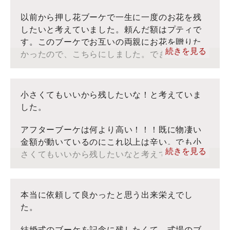
した。急な依頼にも親切に対応してくれたので
■お客様の声：トップ
助かりました。アフターブーケのお押し花加工
以前から押し花ブーケで一生に一度のお花を残
※当社ぶるーむでは、アフターブーケをフォーエバーフ
されたい方にはオススメです。
したいと考えていました。頼んだ額はプティで
ラワーと呼んでおりますが、お客様のコメントをそのま
す。このブーケでお互いの両親にお花を贈りた
ま転記しております。
続きを見る
かったので、こちらにしました。できあがりは
■ぶるーむ：インスタグラム
とても上等で繊細！！ぶるーむさんのアトリエ
■ぶるーむ：YouTube
にブーケを直接持ち込んだのですが、玄関から
■お客様の声：トップ
お花をこよなく愛している感じが伝わってき
小さくてもいいから残したいな！と考えていま
※当社ぶるーむでは、アフターブーケをフォーエバーフ
て、本当にアフターブーケを頼んで良かったと
した。
ラワーと呼んでおりますが、お客様のコメントをそのま
心から思いました。
ま転記しております。
アフターブーケは何より高い！！！既に物凄い
金額が動いているのにこれ以上は辛い。でも小
■ぶるーむ：インスタグラム
続きを見る
さくてもいいから残したいなと考えていたら、
■ぶるーむ：YouTube
こちらに辿り着きました。ぶるーむさんのプテ
■お客様の声：トップ
ィを頼み、この前届きました！想像以上のクオ
※当社ぶるーむでは、アフターブーケをフォーエバーフ
リティの高さに感激しました。リビングに飾っ
本当に依頼して良かったと思う出来栄えでし
ラワーと呼んでおりますが、お客様のコメントをそのま
ています。本当にありがとうございました。ず
た。
ま転記しております。
っと大切な宝物です。
結婚式のブーケを記念に残したくて、式場のブ