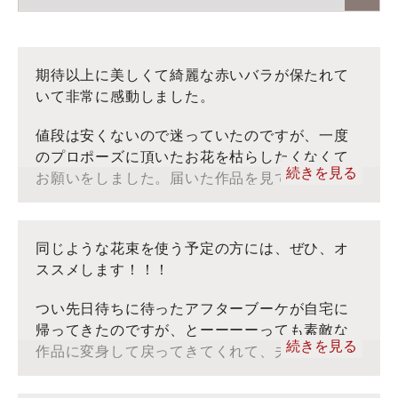
期待以上に美しくて綺麗な赤いバラが保たれて
いて非常に感動しました。
値段は安くないので迷っていたのですが、一度
のプロポーズに頂いたお花を枯らしたくなくて
続きを見る
お願いをしました。届いた作品を見て、期待以
上に美しくて綺麗な赤いバラが保たれていて非
常に感動しました。結婚式のウェルカムスペー
スでも使いたいですし、今後、ずっと大切に飾
同じような花束を使う予定の方には、ぜひ、オ
りたいと思います。ありがとうございまし
ススメします！！！
た！！
つい先日待ちに待ったアフターブーケが自宅に
帰ってきたのですが、とーーーーっても素敵な
■ぶるーむ：インスタグラム
続きを見る
作品に変身して戻ってきてくれて、夫婦のみな
■ぶるーむ：YouTube
らず、わたしの両親もすごく喜んでくれまし
■お客様の声：トップ
た！同じような花束を使う予定の方には、ぜ