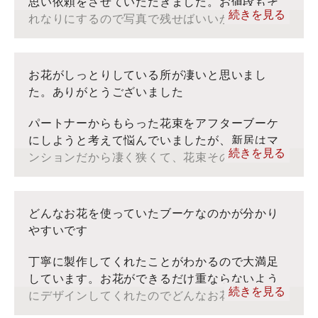
思い依頼をさせていただきました。お値段もそ
ラワーと呼んでおりますが、お客様のコメントをそのま
続きを見る
れなりにするので写真で残せばいいかと諦めよ
ま転記しております。
うと考えていましたが、やはり人生で一度しか
ないプロポーズをカタチに残しておきたくてお
願いしました。結果、本当に大満足で頼んで良
お花がしっとりしている所が凄いと思いまし
かったと心の底から思っています。問い合わせ
た。ありがとうございました
に対するレスポンスも早く、丁寧で感じがすご
く良かったです。梱包もしっかりしていて技術
パートナーからもらった花束をアフターブーケ
面もサービス面も良かったです。ありがとうご
にしようと考えて悩んでいましたが、新居はマ
続きを見る
ざいました。
ンションだから凄く狭くて、花束そのままの大
きさで立体だと飾っておく場所がないから悩ん
でいました。そんなとき、ぶるーむさんの押し
■ぶるーむ：インスタグラム
花のものを見つけました。お花がしっとりして
どんなお花を使っていたブーケなのかが分かり
■ぶるーむ：YouTube
いる所が凄いと思いました。ありがとうござい
やすいです
■お客様の声：トップ
ました。
※当社ぶるーむでは、アフターブーケをフォーエバーフ
丁寧に製作してくれたことがわかるので大満足
ラワーと呼んでおりますが、お客様のコメントをそのま
しています。お花ができるだけ重ならないよう
■ぶるーむ：インスタグラム
ま転記しております。
続きを見る
にデザインしてくれたのでどんなお花を使って
■ぶるーむ：YouTube
いたブーケなのかが分かりやすいです。実際の