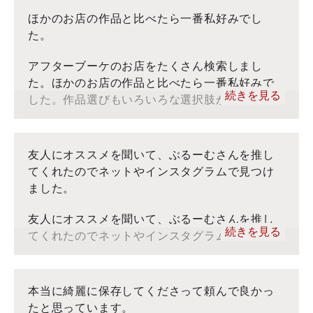
※当社ぶるーむでは、アフターブーケをフォーエバーフ
ひ、オススメします！！！
ほかのお店の作品と比べたら一番私好みでし
ラワーと呼んでおりますが、お客様のコメントをそのま
た。
ま転記しております。
■ぶるーむ：インスタグラム
アフターブーケのお店をたくさん検索しまし
■ぶるーむ：YouTube
た。ほかのお店の作品と比べたら一番私好みで
■お客様の声：トップ
続きを見る
した。作品選びもいろいろな選択肢ができるの
※当社ぶるーむでは、アフターブーケをフォーエバーフ
で楽しかったです。挙式の時は時間に追われる
ラワーと呼んでおりますが、お客様のコメントをそのま
ためブーケの送り方などわかりやすい説明だっ
ま転記しております。
たのでスムーズに送れました。実際出来上がっ
友人にオススメを聞いて、ぶるーむさんを推し
たアフターブーケを受け取ったときはイメージ
てくれたのでネットやインスタグラムで見つけ
していた以上の素敵な仕上がりになっていて満
ました。
足しています。
友人にオススメを聞いて、ぶるーむさんを推し
続きを見る
てくれたのでネットやインスタグラムで見つけ
■ぶるーむ：インスタグラム
ました。キャラクターブーケも綺麗に仕上げて
■ぶるーむ：YouTube
くださるとのコメントを見掛けて、なおかつ押
■お客様の声：トップ
し花ならウェルカムスペースにも使える！と思
本当に綺麗に保存してくださって頼んで良かっ
※当社ぶるーむでは、アフターブーケをフォーエバーフ
いお願いしました。とても素敵な作品にしてく
たと思っています。