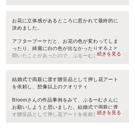
ま転記しております。
た。
■ぶるーむ：インスタグラム
■ぶるーむ：YouTube
お花に立体感があるところに惹かれて最終的に
■ぶるーむ：インスタグラム
■お客様の声：トップ
決めました。
■ぶるーむ：YouTube
※当社ぶるーむでは、アフターブーケをフォーエバーフ
ラワーと呼んでおりますが、お客様のコメントをそのま
■お客様の声：トップ
アフターブーケだと、お花の色が変わってしま
ま転記しております。
※当社ぶるーむでは、アフターブーケをフォーエバーフ
ったり、綺麗に白の色が出なかったりするよと
ラワーと呼んでおりますが、お客様のコメントをそのま
続きを見る
聞いたことがあったので、ぶるーむさんのフォ
ま転記しております。
ーエバーフラワーにしました。そして、フォー
エバーフラワーは色が綺麗に出るところ、お花
に立体感があるところに惹かれて最終的に決め
結婚式で両親に渡す贈呈品として押し花アート
ました。
を依頼し、想像以上のクオリティ
Bloomさんの作品事例をみて、ぶるーむさんに
■ぶるーむ：インスタグラム
お願いしようと思いました。結婚式で両親に渡
■ぶるーむ：YouTube
続きを見る
す贈呈品として押し花アートを依頼し、想像以
■お客様の声：トップ
上のクオリティでお願いしてよかったです。
※当社ぶるーむでは、アフターブーケをフォーエバーフ
ラワーと呼んでおりますが、お客様のコメントをそのま