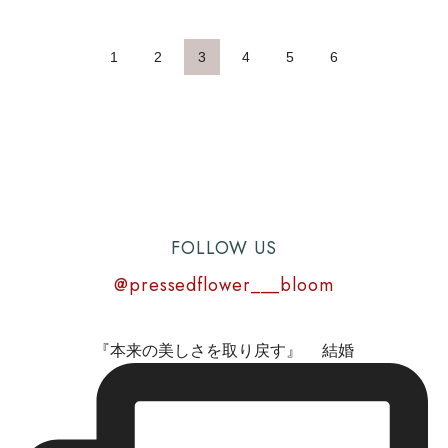
■ぶるーむ：インスタグラム
ま転記しております。
■ぶるーむ：YouTube
1
2
3
4
5
6
■お客様の声：トップ
※当社ぶるーむでは、アフターブーケをフォーエバーフ
ラワーと呼んでおりますが、お客様のコメントをそのま
ま転記しております。
FOLLOW US
@pressedflower___bloom
『本来の美しさを取り戻す』 結婚