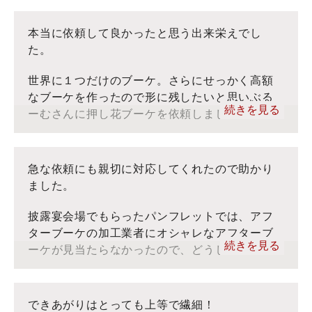
■お客様の声：トップ
ブーケより小さい額でオーダーしてしまったか
※当社ぶるーむでは、アフターブーケをフォーエバーフ
な？という後悔はありますが、ぶるーむさんに
本当に依頼して良かったと思う出来栄えでし
ラワーと呼んでおりますが、お客様のコメントをそのま
アフターブーケを依頼して本当に良かったと思
た。
ま転記しております。
っています。今回は、ありがとうございまし
た。結婚記念日や誕生日で花束をもらった際
世界に１つだけのブーケ。さらにせっかく高額
は、ぶるーむさんに押し花アートをお願いした
なブーケを作ったので形に残したいと思いぶる
続きを見る
いと思っています。
ーむさんに押し花ブーケを依頼しました。職人
さんが１つ１つ丁寧に作品を作ってくれます。
披露宴の準備が忙しく、ギリギリの申込みにな
■ぶるーむ：インスタグラム
ったのですが快く承諾してくれました。お花に
急な依頼にも親切に対応してくれたので助かり
■ぶるーむ：YouTube
合う額を教えてくれたり、出来上がりが郵送さ
ました。
■お客様の声：トップ
れたのもちゃんと梱包がされていてとても丁寧
※当社ぶるーむでは、アフターブーケをフォーエバーフ
でした。生花は枯れてしまいますが押し花なら
披露宴会場でもらったパンフレットでは、アフ
ラワーと呼んでおりますが、お客様のコメントをそのま
ずっと美しさを楽しむことができますから注文
ターブーケの加工業者にオシャレなアフターブ
ま転記しております。
続きを見る
して良かったとおもいました。
ーケが見当たらなかったので、どうしようか悩
んでいました。自分のウエディングブーケと、
両親に贈呈する花束をそれぞれ加工したかった
■ぶるーむ：インスタグラム
ので、ネットで探してぶるーむさんを見つけま
できあがりはとっても上等で繊細！
■ぶるーむ：YouTube