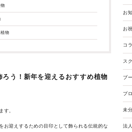
起物
お知
物
お
葉植物
コラ
スク
飾ろう！新年を迎えるおすすめ植物
ブ
プロ
未分
ます。
法
をお迎えするための目印として飾られる伝統的な