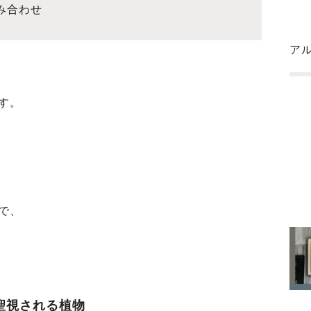
み合わせ
ア
す。
で、
聖視される植物