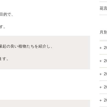
花言
目的で、
す。
月
縁起の良い植物たちを紹介し、
2
ます。
2
2
2
2