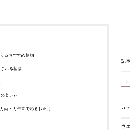
えるおすすめ植物
記
視される植物
徴
起の良い花
カ
万両・万年青で彩るお正月
物
ウエ