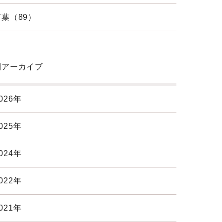
葉（89）
別アーカイブ
026年
025年
024年
022年
021年