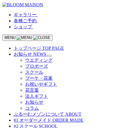
ギャラリー
各種ご予約
ショップ
MENU
トップページ
TOP PAGE
お知らせ
NEWS
ウエディング
プロポーズ
スクール
ブーケ・花束
お祝いやギフト
花言葉
法人ギフト
お知らせ
コラム
ぶるーむメゾンについて
ABOUT
#1 オーダーメイド
ORDER MADE
#2 スクール
SCHOOL