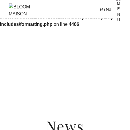
MENU
Warning
: ltrim() expects parameter 1 to be string, object given
in
/home/users/2/0334108310/web/corporate/wp2/wp-
includes/formatting.php
on line
4486
News