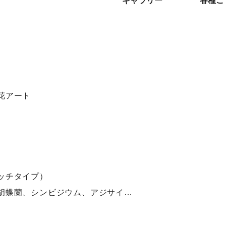
ギャラリー
各種ご
花アート
ッチタイプ）
胡蝶蘭、シンビジウム、アジサイ…