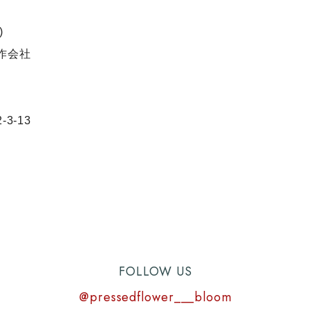
)
作会社
3-13
FOLLOW US
@pressedflower___bloom