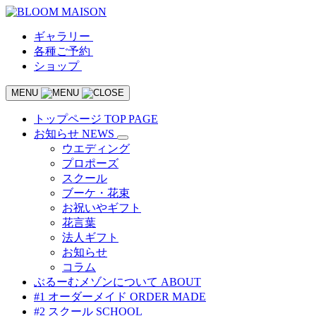
ギャラリー
各種ご予約
ショップ
MENU
トップページ
TOP PAGE
お知らせ
NEWS
ウエディング
プロポーズ
スクール
ブーケ・花束
お祝いやギフト
花言葉
法人ギフト
お知らせ
コラム
ぶるーむメゾンについて
ABOUT
#1 オーダーメイド
ORDER MADE
#2 スクール
SCHOOL