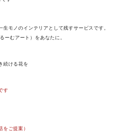
一生モノのインテリアとして残すサービスです。
（ぶるーむアート）をあなたに。
き続ける花を
です
す
活をご提案）