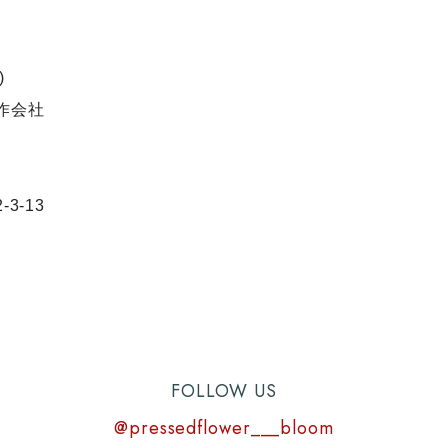
)
作会社
3-13
FOLLOW US
@pressedflower___bloom