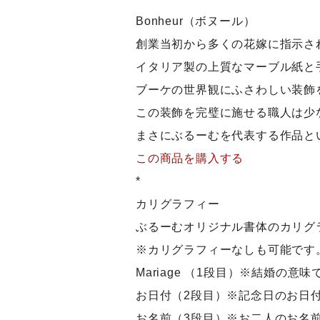
Bonheur（ボヌール）
創業当初から多くの花嫁に指示さ
イタリア製の上質なマーブル紙と
ブーケの世界観にふさわしい装飾
この装飾を完璧に施せる職人は少
まさにぶるーむを代表する作品と
この商品を購入する
*
カリグラフィー
ぶるーむオリジナル書体のカリグ
※カリグラフィーなしも可能です
Mariage （1段目）※結婚の意味
お日付（2段目）※記念日のお日
お名前（3段目）※お二人のお名