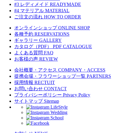
#3 レディメイド
READYMADE
#4 マテリアル
MATERIAL
ご注文の流れ
HOW TO ORDER
オンラインショップ
ONLINE SHOP
各種予約
RESERVATIONS
ギャラリー
GALLERY
カタログ（PDF）
PDF CATALOGUE
よくある質問
FAQ
お客様の声
REVIEW
会社概要・アクセス
COMPANY・ACCESS
提携会場・フラワーショップ一覧
PARTNERS
採用情報
RECTUIT
お問い合わせ
CONTACT
プライバシーポリシー
Privacy Policy
サイトマップ
Sitemap
LifeStyle
Wedding
School