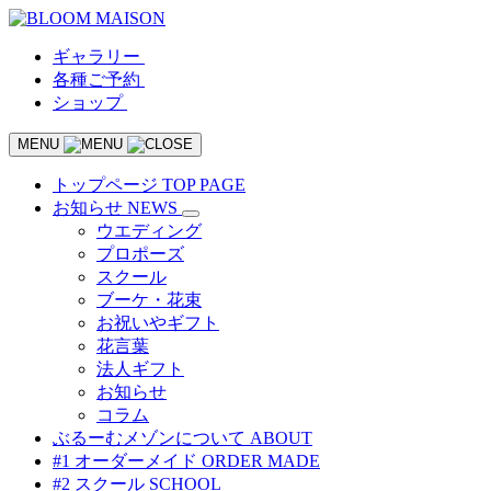
ギャラリー
各種ご予約
ショップ
MENU
トップページ
TOP PAGE
お知らせ
NEWS
ウエディング
プロポーズ
スクール
ブーケ・花束
お祝いやギフト
花言葉
法人ギフト
お知らせ
コラム
ぶるーむメゾンについて
ABOUT
#1 オーダーメイド
ORDER MADE
#2 スクール
SCHOOL