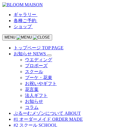
ギャラリー
各種ご予約
ショップ
MENU
トップページ
TOP PAGE
お知らせ
NEWS
ウエディング
プロポーズ
スクール
ブーケ・花束
お祝いやギフト
花言葉
法人ギフト
お知らせ
コラム
ぶるーむメゾンについて
ABOUT
#1 オーダーメイド
ORDER MADE
#2 スクール
SCHOOL