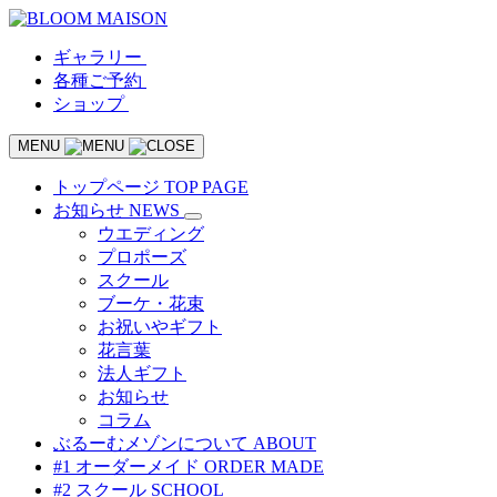
ギャラリー
各種ご予約
ショップ
MENU
トップページ
TOP PAGE
お知らせ
NEWS
ウエディング
プロポーズ
スクール
ブーケ・花束
お祝いやギフト
花言葉
法人ギフト
お知らせ
コラム
ぶるーむメゾンについて
ABOUT
#1 オーダーメイド
ORDER MADE
#2 スクール
SCHOOL