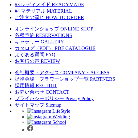
#3 レディメイド
READYMADE
#4 マテリアル
MATERIAL
ご注文の流れ
HOW TO ORDER
オンラインショップ
ONLINE SHOP
各種予約
RESERVATIONS
ギャラリー
GALLERY
カタログ（PDF）
PDF CATALOGUE
よくある質問
FAQ
お客様の声
REVIEW
会社概要・アクセス
COMPANY・ACCESS
提携会場・フラワーショップ一覧
PARTNERS
採用情報
RECTUIT
お問い合わせ
CONTACT
プライバシーポリシー
Privacy Policy
サイトマップ
Sitemap
LifeStyle
Wedding
School