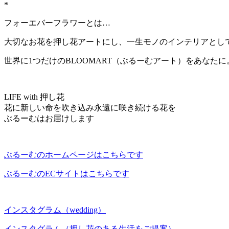
*
フォーエバーフラワーとは…
大切なお花を押し花アートにし、一生モノのインテリアとし
世界に1つだけのBLOOMART（ぶるーむアート）をあなたに
LIFE with 押し花
花に新しい命を吹き込み永遠に咲き続ける花を
ぶるーむはお届けします
ぶるーむのホームページはこちらです
ぶるーむのECサイトはこちらです
インスタグラム（wedding）
インスタグラム（押し花のある生活をご提案）