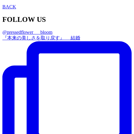
BACK
FOLLOW US
@pressedflower___bloom
『本来の美しさを取り戻す』 結婚