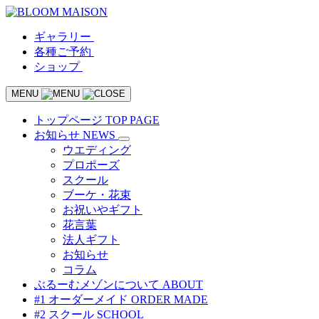
ギャラリー
各種ご予約
ショップ
MENU
トップページ
TOP PAGE
お知らせ
NEWS
ウエディング
プロポーズ
スクール
ブーケ・花束
お祝いやギフト
花言葉
法人ギフト
お知らせ
コラム
ぶるーむメゾンについて
ABOUT
#1 オーダーメイド
ORDER MADE
#2 スクール
SCHOOL