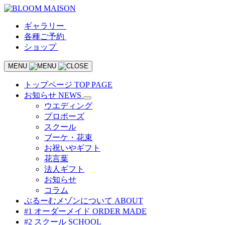
ギャラリー
各種ご予約
ショップ
MENU
トップページ
TOP PAGE
お知らせ
NEWS
ウエディング
プロポーズ
スクール
ブーケ・花束
お祝いやギフト
花言葉
法人ギフト
お知らせ
コラム
ぶるーむメゾンについて
ABOUT
#1 オーダーメイド
ORDER MADE
#2 スクール
SCHOOL