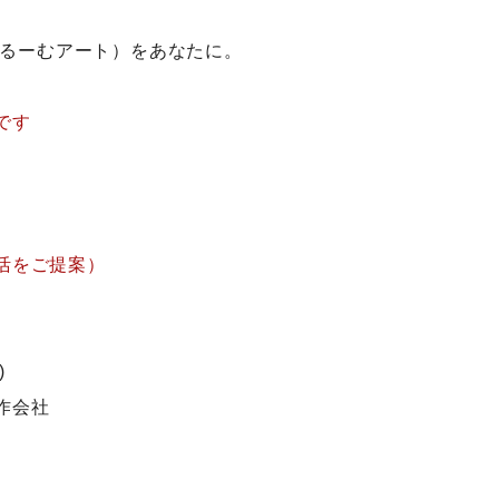
。
（ぶるーむアート）をあなたに。
です
す
活をご提案）
)
作会社