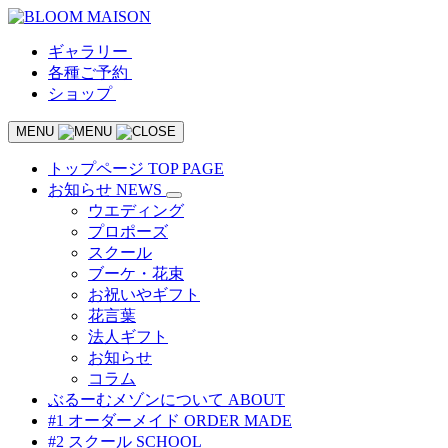
ギャラリー
各種ご予約
ショップ
MENU
トップページ
TOP PAGE
お知らせ
NEWS
ウエディング
プロポーズ
スクール
ブーケ・花束
お祝いやギフト
花言葉
法人ギフト
お知らせ
コラム
ぶるーむメゾンについて
ABOUT
#1 オーダーメイド
ORDER MADE
#2 スクール
SCHOOL