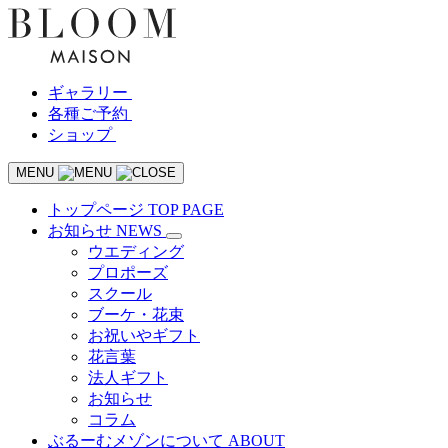
ギャラリー
各種ご予約
ショップ
MENU
トップページ
TOP PAGE
お知らせ
NEWS
ウエディング
プロポーズ
スクール
ブーケ・花束
お祝いやギフト
花言葉
法人ギフト
お知らせ
コラム
ぶるーむメゾンについて
ABOUT